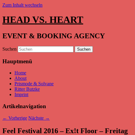
Zum Inhalt wechseln
HEAD VS. HEART
EVENT & BOOKING AGENCY
Suchen
Hauptmenü
Home
About
Prismode & Solvane
Ritter Butzke
Imprint
Artikelnavigation
←
Vorherige
Nächste
→
Feel Festival 2016 – Ex!t Floor – Freitag